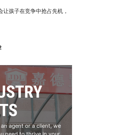
会让孩子在竞争中抢占先机，
2
USTRY
TS
 an agent or a client, we
u need to thrive in your