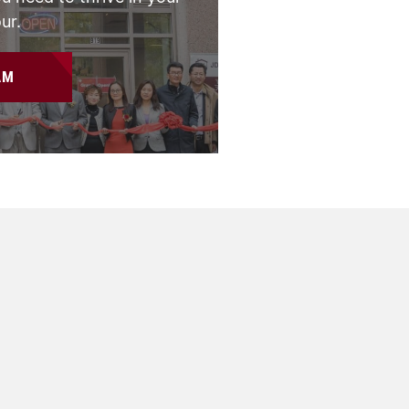
ur.
AM