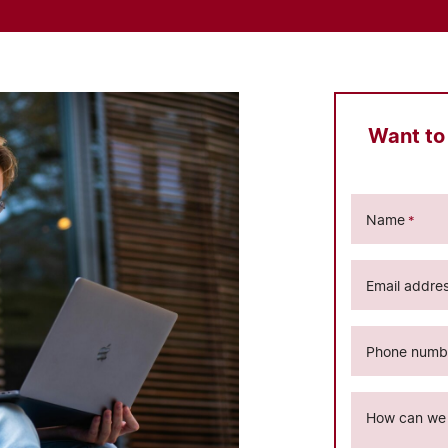
Want to
Name
*
Email addre
Phone numb
How can we 