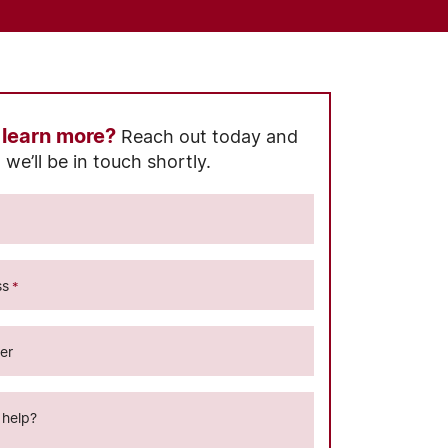
 learn more?
Reach out today and
we’ll be in touch shortly.
ss
*
er
help?