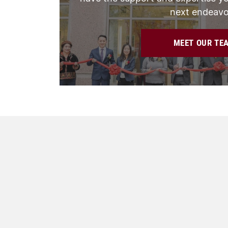
next endeavo
MEET OUR TE