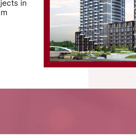
jects in
num