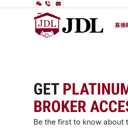
嘉德
多伦多嘉
Skip to content
GET
PLATINU
BROKER ACCE
Be the first to know about 